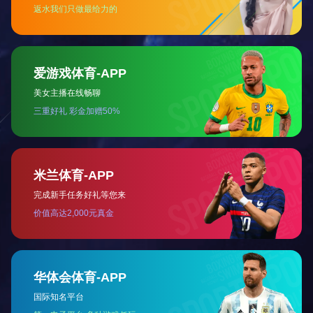
如果您有任何产品上的问题及建议，或您想知道的，您可以随时与
我们联系。
快速导航
网站首页
开云网页版登录入口