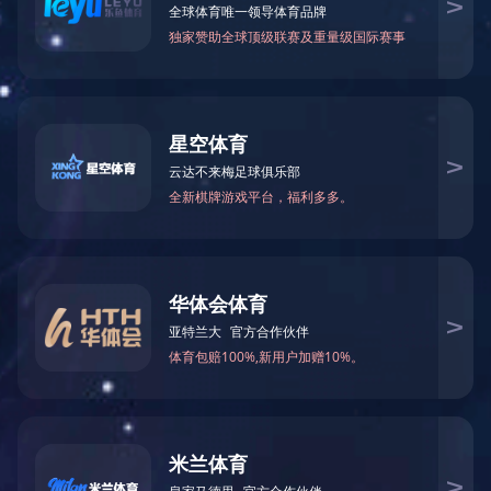
Y12X黄铜减压阀
黄铜针型阀