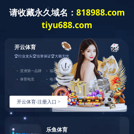
首页
>
开云网页版登录入口
>
工厂巡视
关于我们