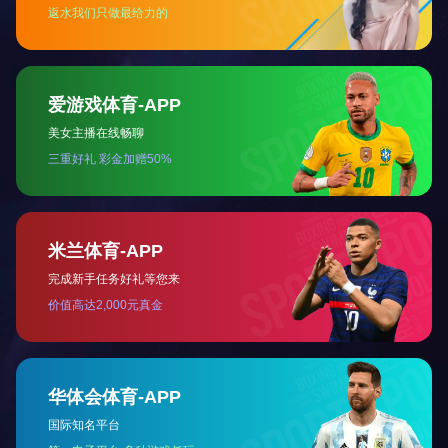
快速导航
网站首页
开云网页版登录入口
新闻资讯
产品中心
市场营销
企业资质
服务中心
联系我们
产品中心
新能源阀门
截止阀
半导体阀门
止回阀